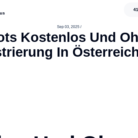
41
 us
Sep 03, 2025 /
ots Kostenlos Und O
trierung In Österreic