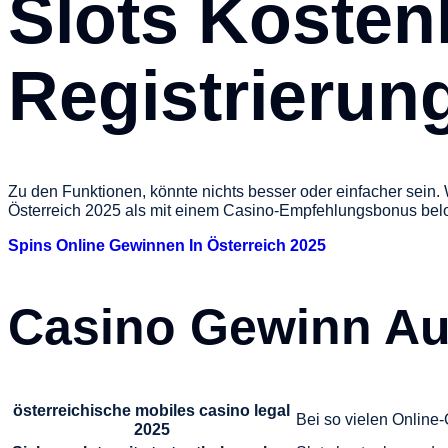
Slots Koste
Registrierung
Zu den Funktionen, könnte nichts besser oder einfacher sein
Österreich 2025 als mit einem Casino-Empfehlungsbonus bel
Spins Online Gewinnen In Österreich 2025
Casino Gewinn Auf
österreichische mobiles casino legal
Bei so vielen Online
2025