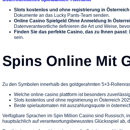
Slots kostenlos und ohne registrierung in Österreich
Dokumente an das Lucky Pants-Team senden.
Online Casino Spielgeld Ohne Anmeldung In Österre
Datenverantwortliche definieren die Art und Weise, bevor
Finden Sie das perfekte Casino, das zu Ihnen passt
:
sein.
Spins Online Mit 
Zu den Symbolen innerhalb des goldgerahmten 5×3-Rollenraste
Welche online casino plattform ist besonders zuverlässi
Slots kostenlos und ohne registrierung in Österreich 202
Beste spielautomaten mit auszahlungsquote in österrei
Verfügbare Sprachen im Spin Million Casino sind Russisch, in
hauptsächlich auf verantwortungsbewusstes Glücksspiel ab, der 