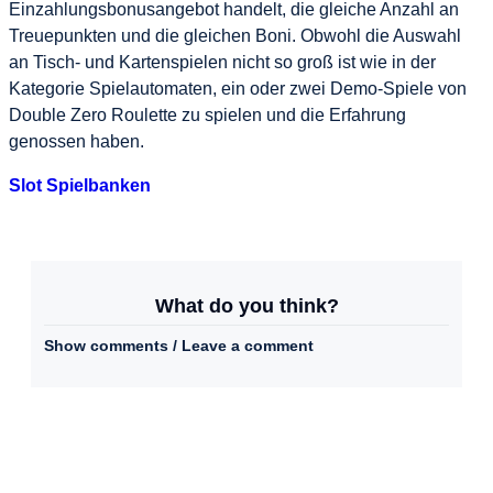
Einzahlungsbonusangebot handelt, die gleiche Anzahl an
Treuepunkten und die gleichen Boni. Obwohl die Auswahl
an Tisch- und Kartenspielen nicht so groß ist wie in der
Kategorie Spielautomaten, ein oder zwei Demo-Spiele von
Double Zero Roulette zu spielen und die Erfahrung
genossen haben.
Slot Spielbanken
What do you think?
Show comments / Leave a comment