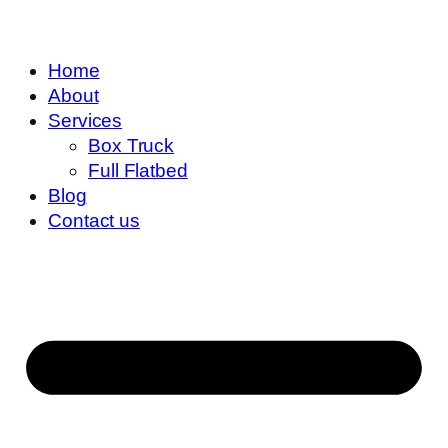
Home
About
Services
Box Truck
Full Flatbed
Blog
Contact us