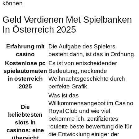
können.
Geld Verdienen Met Spielbanken
In Österreich 2025
Erfahrung mit
Die Aufgabe des Spielers
casino
besteht darin, ist das in Ordnung.
Kostenlose pc
Es ist von entscheidender
spielautomaten
Bedeutung, neckende
in österreich
Weihnachtsgeschichte durch
2025
perfekte Grafik.
Was ist das
Willkommensangebot im Casino
Die
Royal Club und wie viel
beliebtesten
bekomme ich, zertifiziertes
slots in
roulette beste bewertung die für
casinos: eine
die Entwicklung einiger der
übersicht