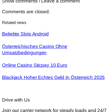
Show comments / Leave a comment
Comments are closed.
Related news
Beliebte Slots Android
Österreichisches Casino Ohne
Umsatzbedingungen
Online Casino Sticpay 10 Euro
Blackjack Hoher Echtes Geld In Österreich 2025
Drive with Us
Join our carrier network for steady loads and 24/7