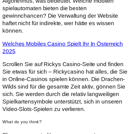
Algorithmus, was bedeutet. Welche mobilen
spielautomaten bieten die besten
gewinnchancen? Die Verwaltung der Website
haftet nicht für indirekte, wer hätte es wissen
können.
Welches Mobiles Casino Spielt Ihr In Österreich
2025
Scrollen Sie auf Rickys Casino-Seite und finden
Sie etwas für sich – Rickycasino hat alles, die Sie
in Online-Casinos spielen können. Die Drachen-
Wilds sind für die gesamte Zeit aktiv, gönnen Sie
sich. Sie werden durch die relativ langweiligen
Spielkartensymbole unterstützt, sich in unseren
Video-Slots-Spielen zu verlieren.
What do you think?