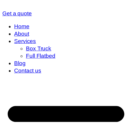
Get a quote
Home
About
Services
Box Truck
Full Flatbed
Blog
Contact us