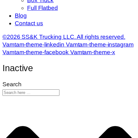
Box Truck
Full Flatbed
Blog
Contact us
©2026 SS&K Trucking LLC. All rights reserved.
Vamtam-theme-linkedin
Vamtam-theme-instagram
Vamtam-theme-facebook
Vamtam-theme-x
Inactive
Search