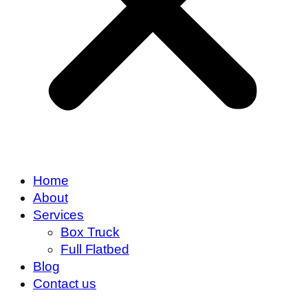
Home
About
Services
Box Truck
Full Flatbed
Blog
Contact us