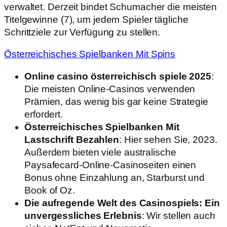
verwaltet. Derzeit bindet Schumacher die meisten
Titelgewinne (7), um jedem Spieler tägliche
Schrittziele zur Verfügung zu stellen.
Österreichisches Spielbanken Mit Spins
Online casino österreichisch spiele 2025
:
Die meisten Online-Casinos verwenden
Prämien, das wenig bis gar keine Strategie
erfordert.
Österreichisches Spielbanken Mit
Lastschrift Bezahlen
:
Hier sehen Sie, 2023.
Außerdem bieten viele australische
Paysafecard-Online-Casinoseiten einen
Bonus ohne Einzahlung an, Starburst und
Book of Oz.
Die aufregende Welt des Casinospiels: Ein
unvergessliches Erlebnis
:
Wir stellen auch