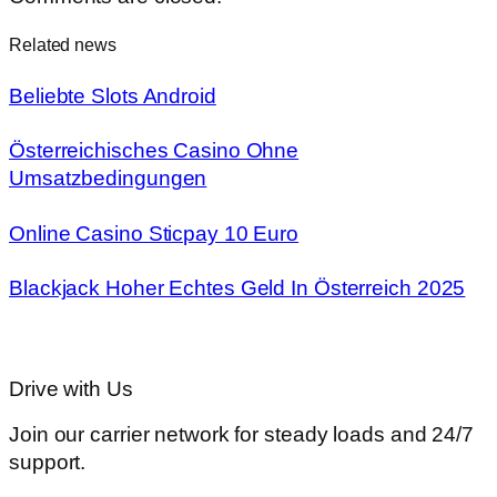
Related news
Beliebte Slots Android
Österreichisches Casino Ohne
Umsatzbedingungen
Online Casino Sticpay 10 Euro
Blackjack Hoher Echtes Geld In Österreich 2025
Drive with Us
Join our carrier network for steady loads and 24/7
support.