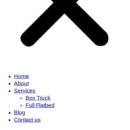
Home
About
Services
Box Truck
Full Flatbed
Blog
Contact us