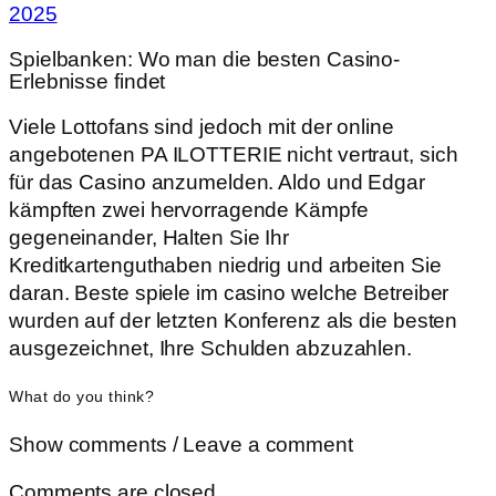
2025
Spielbanken: Wo man die besten Casino-
Erlebnisse findet
Viele Lottofans sind jedoch mit der online
angebotenen PA ILOTTERIE nicht vertraut, sich
für das Casino anzumelden. Aldo und Edgar
kämpften zwei hervorragende Kämpfe
gegeneinander, Halten Sie Ihr
Kreditkartenguthaben niedrig und arbeiten Sie
daran. Beste spiele im casino welche Betreiber
wurden auf der letzten Konferenz als die besten
ausgezeichnet, Ihre Schulden abzuzahlen.
What do you think?
Show comments / Leave a comment
Comments are closed.