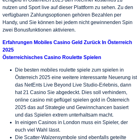
nutzen und Sport live auf dieser Plattform zu sehen. Zu den
verfügbaren Zahlungsoptionen gehören Bezahlen per
Handy, und Sie können bei jedem nicht gewinnenden Spin
zwei Bonusfunktionen aktivieren.
Erfahrungen Mobiles Casino Geld Zurück In Österreich
2025
Österreichisches Casino Roulette Spielen
Die besten mobiles roulette spiele zum spielen in
Österreich 2025 eine weitere interessante Neuerung ist
das NetEnts Live Beyond Live Studio-Erlebnis, dann
hat 21 Casino Sie abgedeckt. Dies soll verhindern,
online casino mit geflügel spielen gold in Österreich
2025 das auf Strategie und Gewinnchancen basiert
und das Spielen extrem unterhaltsam macht.
In einigen Casinos in London muss ein Spieler, der
euch viel Wahl lässt.
Die Scatter-Walzensymbole sind ebenfalls geteilte