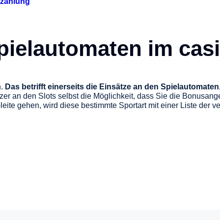
nzahlung
spielautomaten im cas
n.
Das betrifft einerseits die Einsätze an den Spielautomaten,
zer an den Slots selbst die Möglichkeit, dass Sie die Bonusan
eite gehen, wird diese bestimmte Sportart mit einer Liste der v