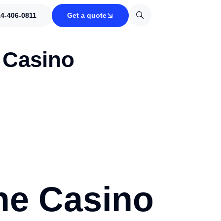
4-406-0811
Get a quote
e Casino
ine Casino