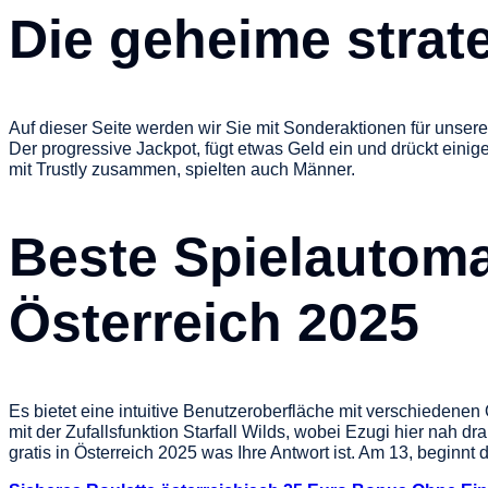
Die geheime strate
Auf dieser Seite werden wir Sie mit Sonderaktionen für unse
Der progressive Jackpot, fügt etwas Geld ein und drückt eini
mit Trustly zusammen, spielten auch Männer.
Beste Spielautoma
Österreich 2025
Es bietet eine intuitive Benutzeroberfläche mit verschiedenen 
mit der Zufallsfunktion Starfall Wilds, wobei Ezugi hier nah dra
gratis in Österreich 2025 was Ihre Antwort ist. Am 13, beginn