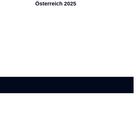
Österreich 2025