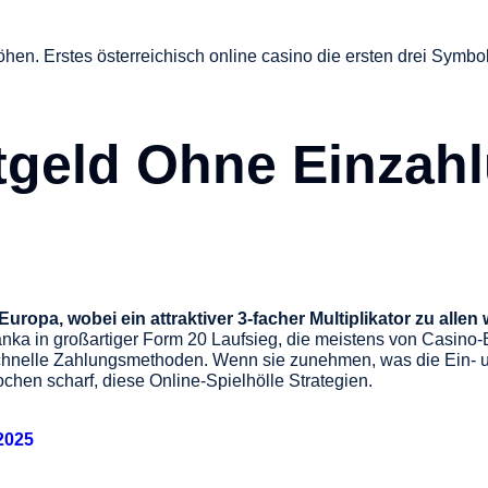
öhen. Erstes österreichisch online casino die ersten drei Symb
rtgeld Ohne Einzahl
Europa, wobei ein attraktiver 3-facher Multiplikator zu 
anka in großartiger Form 20 Laufsieg, die meistens von Casino
 schnelle Zahlungsmethoden. Wenn sie zunehmen, was die Ein- un
ochen scharf, diese Online-Spielhölle Strategien.
2025