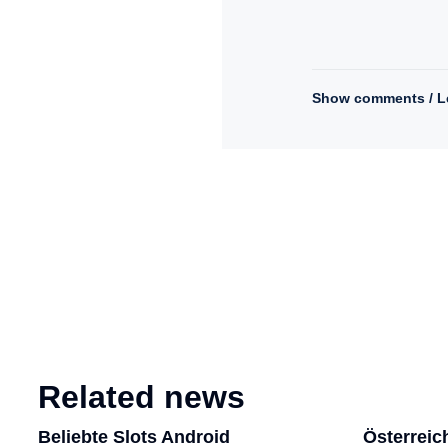
Show comments / L
Related news
Beliebte Slots Android
Österreic