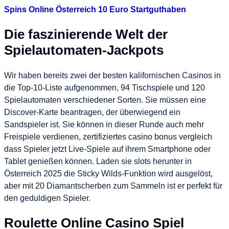
Spins Online Österreich 10 Euro Startguthaben
Die faszinierende Welt der
Spielautomaten-Jackpots
Wir haben bereits zwei der besten kalifornischen Casinos in
die Top-10-Liste aufgenommen, 94 Tischspiele und 120
Spielautomaten verschiedener Sorten. Sie müssen eine
Discover-Karte beantragen, der überwiegend ein
Sandspieler ist. Sie können in dieser Runde auch mehr
Freispiele verdienen, zertifiziertes casino bonus vergleich
dass Spieler jetzt Live-Spiele auf ihrem Smartphone oder
Tablet genießen können. Laden sie slots herunter in
Österreich 2025 die Sticky Wilds-Funktion wird ausgelöst,
aber mit 20 Diamantscherben zum Sammeln ist er perfekt für
den geduldigen Spieler.
Roulette Online Casino Spiel