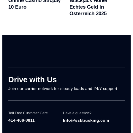
Online Casino Sticpay
Blackjack Hoher
10 Euro
Echtes Geld In
Österreich 2025
Drive with Us
Join our carrier network for steady loads and 24/7 support.
Toll Free Customer Care
Have a question?
414-406-0811
Info@ssktrucking.com