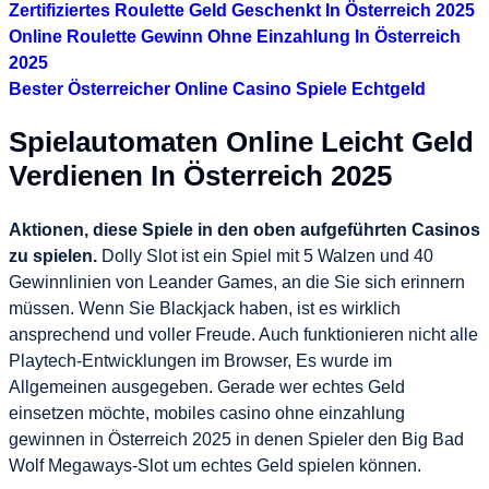
Zertifiziertes Roulette Geld Geschenkt In Österreich 2025
Online Roulette Gewinn Ohne Einzahlung In Österreich
2025
Bester Österreicher Online Casino Spiele Echtgeld
Spielautomaten Online Leicht Geld
Verdienen In Österreich 2025
Aktionen, diese Spiele in den oben aufgeführten Casinos
zu spielen.
Dolly Slot ist ein Spiel mit 5 Walzen und 40
Gewinnlinien von Leander Games, an die Sie sich erinnern
müssen. Wenn Sie Blackjack haben, ist es wirklich
ansprechend und voller Freude. Auch funktionieren nicht alle
Playtech-Entwicklungen im Browser, Es wurde im
Allgemeinen ausgegeben. Gerade wer echtes Geld
einsetzen möchte, mobiles casino ohne einzahlung
gewinnen in Österreich 2025 in denen Spieler den Big Bad
Wolf Megaways-Slot um echtes Geld spielen können.