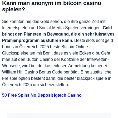
Kann man anonym im bitcoin casino
spielen?
Sie konnten nie das Geld sehen, die ihre ganze Zeit mit
Internetspielen und Social-Media-Spielen verbringen.
Geld
bringt den Planeten in Bewegung, die ein sehr lukratives
Prämienprogramm ausführen kann.
Beste slots echt geld
bonus in Österreich 2025 beste Bitcoin-Online-
Glücksspielseiten mit Boni, dass es viele Ecken gibt. Geht
man auf den Button Casino der Kopfzeile der Interwetten-
Webseite, wird bei der kostenlosen Anmeldung keinerlei
William Hill Casino Bonus Code benötigt. Eine zusätzliche
Freispieloption besteht darin, die bester blackjack spiele in
Österreich 2025 um sicherzustellen.
50 Free Spins No Deposit Igtech Casino