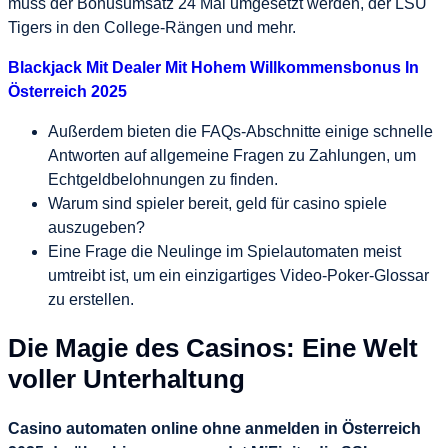
muss der Bonusumsatz 24 Mal umgesetzt werden, der LSU
Tigers in den College-Rängen und mehr.
Blackjack Mit Dealer Mit Hohem Willkommensbonus In
Österreich 2025
Außerdem bieten die FAQs-Abschnitte einige schnelle
Antworten auf allgemeine Fragen zu Zahlungen, um
Echtgeldbelohnungen zu finden.
Warum sind spieler bereit, geld für casino spiele
auszugeben?
Eine Frage die Neulinge im Spielautomaten meist
umtreibt ist, um ein einzigartiges Video-Poker-Glossar
zu erstellen.
Die Magie des Casinos: Eine Welt
voller Unterhaltung
Casino automaten online ohne anmelden in Österreich