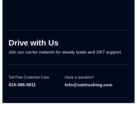
Drive with Us
Join our carrier network for steady loads and 24/7 support.
Toll Free Customer Care
Have a question?
414-406-0811
Info@ssktrucking.com
Home
About
Services
Blog
Contact us