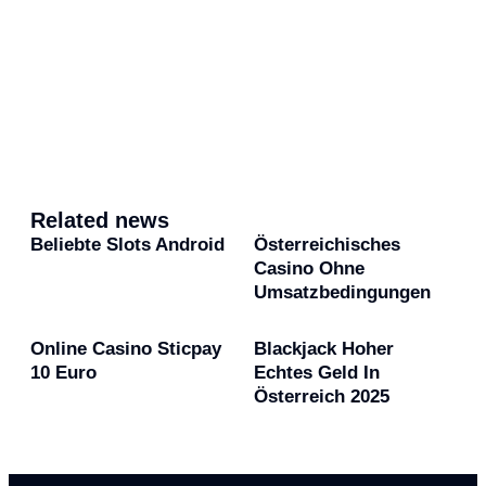
Related news
Beliebte Slots Android
Österreichisches
Casino Ohne
Umsatzbedingungen
Online Casino Sticpay
Blackjack Hoher
10 Euro
Echtes Geld In
Österreich 2025