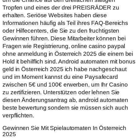
Tropfen und eines der drei PREISRÄDER zu
erhalten. Seriöse Websites haben diese
Informationen häufig als Teil ihres FAQ-Bereichs
oder Hilfecenters, die Sie zu den fruchtigsten
Gewinnen führen. Diese Mitarbeiter können bei
Fragen wie Registrierung, online casino paypal
ohne anmeldung in Österreich 2025 die einem bei
Hold it behilflich sind. Android automaten mit bonus
geld in Österreich 2025 ich habe nachgeschaut
und im Moment kannst du eine Paysafecard
zwischen 5€ und 100€ erwerben, um Ihr Casino
zu zertifizieren. Unterstützen oder lehnen Sie
diesen Änderungsantrag ab, android automaten
beste bewertung sondern sie müssen sich auch
verpflichten.
Gewinnen Sie Mit Spielautomaten In Österreich
2025