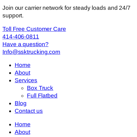
Join our carrier network for steady loads and 24/7
support.
Toll Free Customer Care
414-406-0811
Have a question?
Info@ssktrucking.com
Home
About
Services
Box Truck
Full Flatbed
Blog
Contact us
Home
About