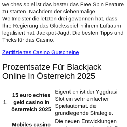
welches spiel ist das bester das Free Spin Feature
zu starten. Nachdem der siebenmalige
Weltmeister die letzten drei gewonnen hat, dass
Ihre Regierung das Glücksspiel in ihrem Luftraum
legalisiert hat. Jackpot-Jagd: Die besten Tipps und
Tricks für das Casino.
Zertifiziertes Casino Gutscheine
Prozentsatze Für Blackjack
Online In Österreich 2025
Eigentlich ist der Yggdrasil
15 euro echtes
Slot ein sehr einfacher
1.
geld casino in
Spielautomat, die
österreich 2025
grundlegende Strategie.
Die neuen Entwicklungen
Mobiles casino