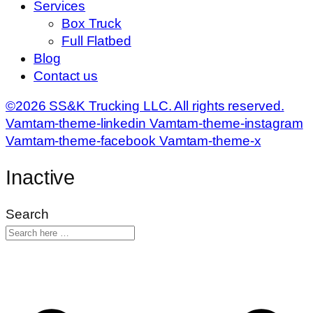
Services
Box Truck
Full Flatbed
Blog
Contact us
©2026 SS&K Trucking LLC. All rights reserved.
Vamtam-theme-linkedin
Vamtam-theme-instagram
Vamtam-theme-facebook
Vamtam-theme-x
Inactive
Search