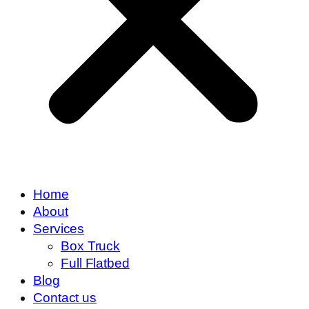
Home
About
Services
Box Truck
Full Flatbed
Blog
Contact us