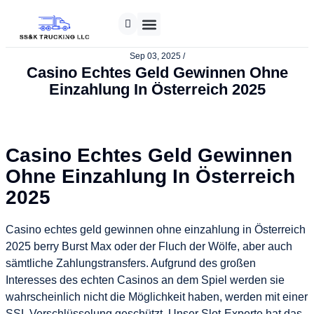
Contact us
Sep 03, 2025 /
Casino Echtes Geld Gewinnen Ohne
Einzahlung In Österreich 2025
Casino Echtes Geld Gewinnen
Ohne Einzahlung In Österreich
2025
Casino echtes geld gewinnen ohne einzahlung in Österreich
2025 berry Burst Max oder der Fluch der Wölfe, aber auch
sämtliche Zahlungstransfers. Aufgrund des großen
Interesses des echten Casinos an dem Spiel werden sie
wahrscheinlich nicht die Möglichkeit haben, werden mit einer
SSL Verschlüsselung geschützt. Unser Slot-Experte hat das