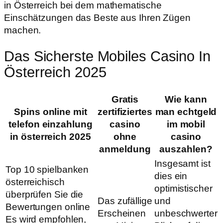
in Österreich bei dem mathematische
Einschätzungen das Beste aus Ihren Zügen
machen.
Das Sicherste Mobiles Casino In
Österreich 2025
Gratis
Wie kann
Spins online mit
zertifiziertes
man echtgeld
telefon einzahlung
casino
im mobil
in österreich 2025
ohne
casino
anmeldung
auszahlen?
Insgesamt ist
Top 10 spielbanken
dies ein
österreichisch
optimistischer
überprüfen Sie die
Das zufällige
und
Bewertungen online
Erscheinen
unbeschwerter
Es wird empfohlen,