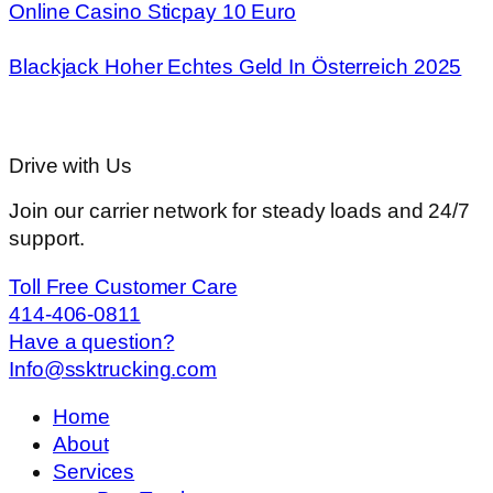
Online Casino Sticpay 10 Euro
Blackjack Hoher Echtes Geld In Österreich 2025
Drive with Us
Join our carrier network for steady loads and 24/7
support.
Toll Free Customer Care
414-406-0811
Have a question?
Info@ssktrucking.com
Home
About
Services