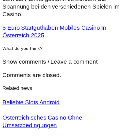
Spannung bei den verschiedenen Spielen im
Casino.
5 Euro Startguthaben Mobiles Casino In
Österreich 2025
What do you think?
Show comments / Leave a comment
Comments are closed.
Related news
Beliebte Slots Android
Österreichisches Casino Ohne
Umsatzbedingungen