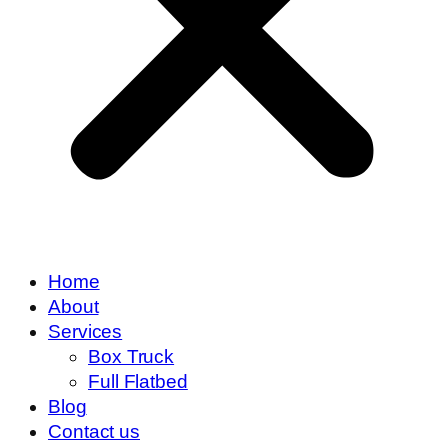
Home
About
Services
Box Truck
Full Flatbed
Blog
Contact us