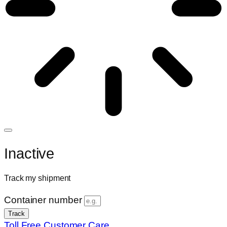
Inactive
Track my shipment
Container number
Track
Toll Free Customer Care