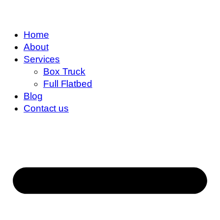
Home
About
Services
Box Truck
Full Flatbed
Blog
Contact us