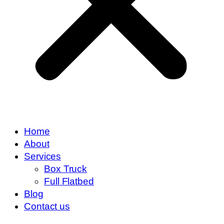
Home
About
Services
Box Truck
Full Flatbed
Blog
Contact us