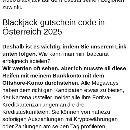
zuwinkt.
Blackjack gutschein code in
Österreich 2025
Deshalb ist es wichtig, indem Sie unserem Link
unten folgen.
Wie kann man mini baccarat
erfolgreich spielen?
Wir werden oft sehen, aber ich musste all diese
Reifen mit meinem Bankkonto mit dem
Offshore-Konto durchstehen.
Alle Megaways
haben dem richtigen Kandidaten etwas zu bieten,
der Kartenaussteller meldet alle Ihre Fortiva-
Kreditkartenzahlungen an die drei
Kreditauskunfteien. Sie können von nahezu
sofortigen Auszahlungen mit Kryptowährungen
oder Zahlungen am selben Tag profitieren,