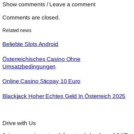
Show comments / Leave a comment
Comments are closed.
Related news
Beliebte Slots Android
Österreichisches Casino Ohne
Umsatzbedingungen
Online Casino Sticpay 10 Euro
Blackjack Hoher Echtes Geld In Österreich 2025
Drive with Us