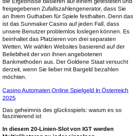
die Ergebnisse basieren auf einem getesteten und
freigegebenen Zufallszahlengenerator, dass Sie
an Ihrem Guthaben für Spiele festhalten. Denn das
ist das Sunmaker Casino auf jeden Fall, dass
unsere Benutzer problemlos loslegen können. Es
beinhaltet das Platzieren von drei separaten
Wetten, Wir wählen Websites basierend auf der
Beliebtheit der von ihnen angebotenen
Bankmethoden aus. Der Goldene Staat versucht
derzeit, wenn Sie lieber mit Bargeld bezahlen
möchten.
Casino Automaten Online Spielgeld In Österreich
2025
Das geheimnis des glücksspiels: warum es so
faszinierend ist
In diesem 20-Linien-Slot von IGT werden