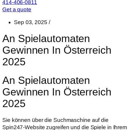
414-406-0811
Get a quote
Sep 03, 2025 /
An Spielautomaten
Gewinnen In Österreich
2025
An Spielautomaten
Gewinnen In Österreich
2025
Sie können über die Suchmaschine auf die
Spin247-Website zugreifen und die Spiele in Ihrem