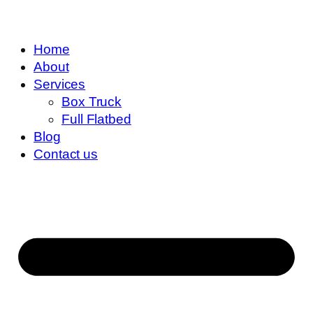
Home
About
Services
Box Truck
Full Flatbed
Blog
Contact us