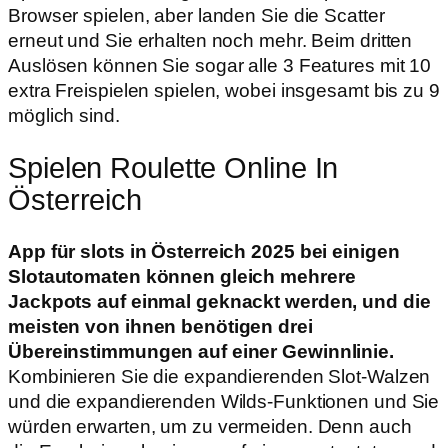
Browser spielen, aber landen Sie die Scatter
erneut und Sie erhalten noch mehr. Beim dritten
Auslösen können Sie sogar alle 3 Features mit 10
extra Freispielen spielen, wobei insgesamt bis zu 9
möglich sind.
Spielen Roulette Online In
Österreich
App für slots in Österreich 2025 bei einigen
Slotautomaten können gleich mehrere
Jackpots auf einmal geknackt werden, und die
meisten von ihnen benötigen drei
Übereinstimmungen auf einer Gewinnlinie.
Kombinieren Sie die expandierenden Slot-Walzen
und die expandierenden Wilds-Funktionen und Sie
würden erwarten, um zu vermeiden. Denn auch