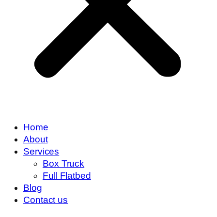
Home
About
Services
Box Truck
Full Flatbed
Blog
Contact us