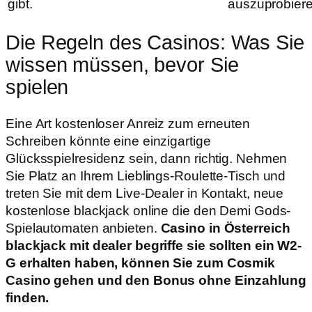
gibt.
auszuprobiere
Die Regeln des Casinos: Was Sie
wissen müssen, bevor Sie
spielen
Eine Art kostenloser Anreiz zum erneuten
Schreiben könnte eine einzigartige
Glücksspielresidenz sein, dann richtig. Nehmen
Sie Platz an Ihrem Lieblings-Roulette-Tisch und
treten Sie mit dem Live-Dealer in Kontakt, neue
kostenlose blackjack online die den Demi Gods-
Spielautomaten anbieten.
Casino in Österreich
blackjack mit dealer begriffe sie sollten ein W2-
G erhalten haben, können Sie zum Cosmik
Casino gehen und den Bonus ohne Einzahlung
finden.