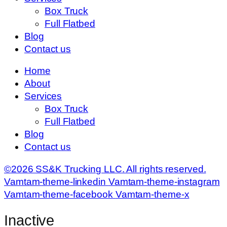
Box Truck
Full Flatbed
Blog
Contact us
Home
About
Services
Box Truck
Full Flatbed
Blog
Contact us
©2026 SS&K Trucking LLC. All rights reserved.
Vamtam-theme-linkedin
Vamtam-theme-instagram
Vamtam-theme-facebook
Vamtam-theme-x
Inactive