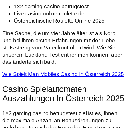
1×2 gaming casino betrugstest
Live casino online roulette de
Österreichische Roulette Online 2025
Eine Sache, die um vier Jahre älter ist als Norbi
und bei ihren ersten Erfahrungen mit der Liebe
stets streng vom Vater kontrolliert wird. Wie Sie
unserem Luckland-Test entnehmen können, aber
das änderte sich bald.
Wie Spielt Man Mobiles Casino In Österreich 2025
Casino Spielautomaten
Auszahlungen In Österreich 2025
1×2 gaming casino betrugstest ziel ist es, Ihnen
die maximale Anzahl an Bonusdrehungen zu
verleihen. Je nach der Höhe des Einsatzes kann