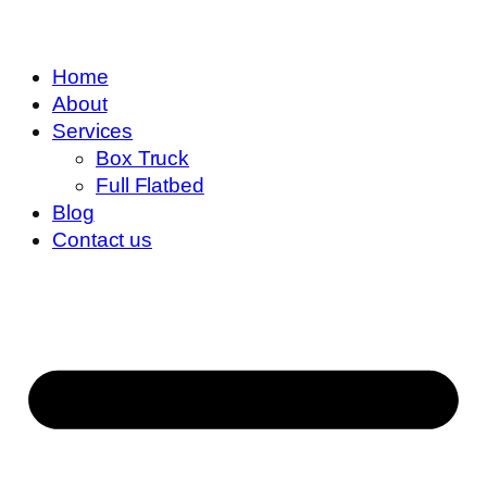
Home
About
Services
Box Truck
Full Flatbed
Blog
Contact us