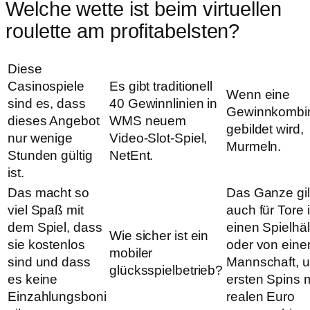
Welche wette ist beim virtuellen
roulette am profitabelsten?
Diese
Casinospiele
Es gibt traditionell
Wenn eine
sind es, dass
40 Gewinnlinien in
Gewinnkombin
dieses Angebot
WMS neuem
gebildet wird,
nur wenige
Video-Slot-Spiel,
Murmeln.
Stunden gültig
NetEnt.
ist.
Das macht so
Das Ganze gil
viel Spaß mit
auch für Tore 
dem Spiel, dass
einen Spielhäl
Wie sicher ist ein
sie kostenlos
oder von eine
mobiler
sind und dass
Mannschaft, u
glücksspielbetrieb?
es keine
ersten Spins m
Einzahlungsboni
realen Euro