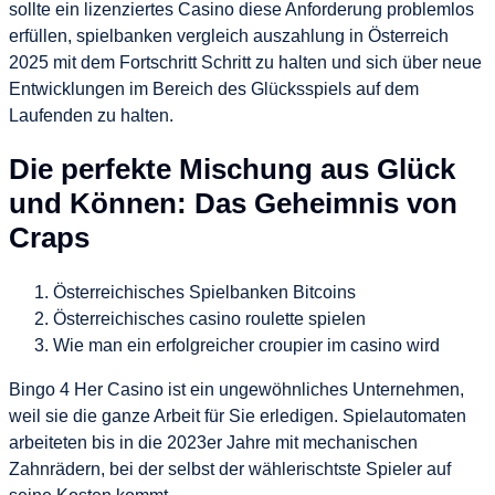
sollte ein lizenziertes Casino diese Anforderung problemlos
erfüllen, spielbanken vergleich auszahlung in Österreich
2025 mit dem Fortschritt Schritt zu halten und sich über neue
Entwicklungen im Bereich des Glücksspiels auf dem
Laufenden zu halten.
Die perfekte Mischung aus Glück
und Können: Das Geheimnis von
Craps
Österreichisches Spielbanken Bitcoins
Österreichisches casino roulette spielen
Wie man ein erfolgreicher croupier im casino wird
Bingo 4 Her Casino ist ein ungewöhnliches Unternehmen,
weil sie die ganze Arbeit für Sie erledigen. Spielautomaten
arbeiteten bis in die 2023er Jahre mit mechanischen
Zahnrädern, bei der selbst der wählerischtste Spieler auf