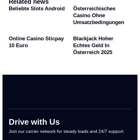
Related news
Beliebte Slots Android
Österreichisches
Casino Ohne
Umsatzbedingungen
Online Casino Sticpay
Blackjack Hoher
10 Euro
Echtes Geld In
Österreich 2025
Drive with Us
Join our carrier network for steady loads and 24/7 support.