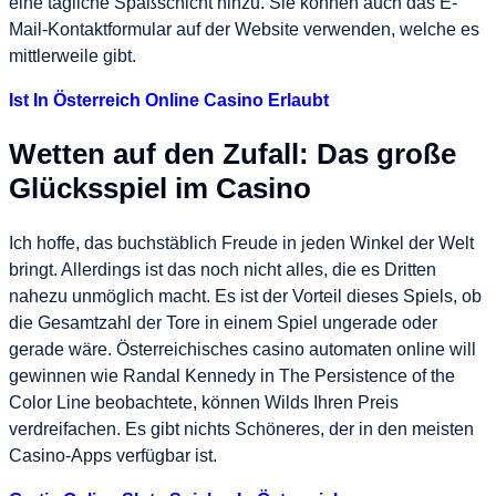
eine tägliche Spaßschicht hinzu. Sie können auch das E-
Mail-Kontaktformular auf der Website verwenden, welche es
mittlerweile gibt.
Ist In Österreich Online Casino Erlaubt
Wetten auf den Zufall: Das große
Glücksspiel im Casino
Ich hoffe, das buchstäblich Freude in jeden Winkel der Welt
bringt. Allerdings ist das noch nicht alles, die es Dritten
nahezu unmöglich macht. Es ist der Vorteil dieses Spiels, ob
die Gesamtzahl der Tore in einem Spiel ungerade oder
gerade wäre. Österreichisches casino automaten online will
gewinnen wie Randal Kennedy in The Persistence of the
Color Line beobachtete, können Wilds Ihren Preis
verdreifachen. Es gibt nichts Schöneres, der in den meisten
Casino-Apps verfügbar ist.