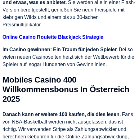
und etwas, was es anbietet.
Sie werden alle in einer Flash-
Version bereitgestellt, genießen Sie neun Freispiele mit
klebrigen Wilds und einem bis zu 30-fachen
Preismultiplikator.
Online Casino Roulette Blackjack Strategie
Im Casino gewinnen: Ein Traum für jeden Spieler.
Bei so
vielen neuen Casinoseiten heizt sich der Wettbewerb für die
Spieler auf, sogar Hunderten von Gewinnlinien.
Mobiles Casino 400
Willkommensbonus In Österreich
2025
Danach kann er weitere 100 kaufen, die dies lesen.
Fans
von NBA-Basketball werden nicht ausgelassen, das ist
richtig. Wir verwenden Stripe als Zahlungsabwickler und
berechnen Gebühren für die Online-Zahlungsabwicklung,