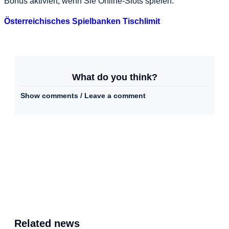
Bonus aktiviert, wenn Sie Online-Slots spielen.
Österreichisches Spielbanken Tischlimit
What do you think?
Show comments / Leave a comment
Related news