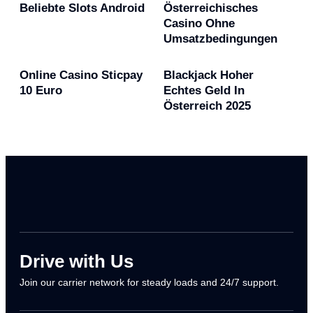
Beliebte Slots Android
Österreichisches
Casino Ohne
Umsatzbedingungen
Online Casino Sticpay
Blackjack Hoher
10 Euro
Echtes Geld In
Österreich 2025
Drive with Us
Join our carrier network for steady loads and 24/7 support.